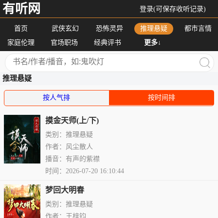
有听网
登录(可保存收听记录)
首页
武侠玄幻
恐怖灵异
推理悬疑
都市言情
家庭伦理
官场职场
经典评书
更多↓
推理悬疑
按人气排
按时间排
摸金天师(上/下)
类别：推理悬疑
作者：风尘散人
播音：有声的紫襟
时间：2026-07-20 16:10:44
梦回大明春
类别：推理悬疑
作者：王梓钧