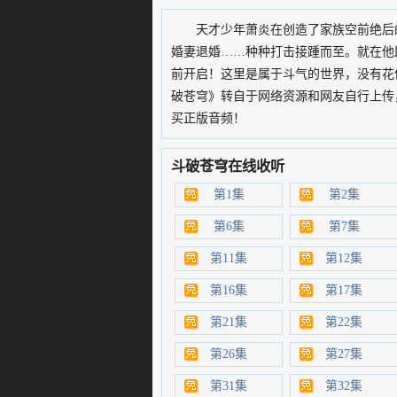
天才少年萧炎在创造了家族空前绝后
婚妻退婚……种种打击接踵而至。就在他
前开启！这里是属于斗气的世界，没有花
破苍穹》转自于网络资源和网友自行上传
买正版音频！
斗破苍穹在线收听
第1集
第2集
第6集
第7集
第11集
第12集
第16集
第17集
第21集
第22集
第26集
第27集
第31集
第32集