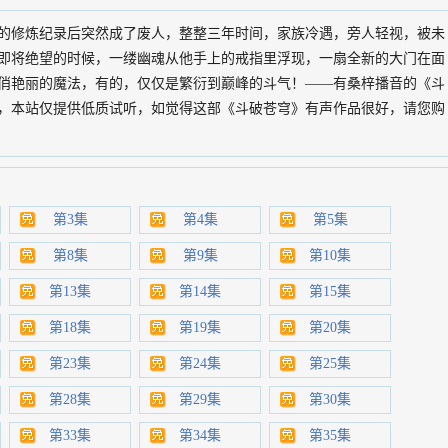
的修炼纪录后突然成了废人，整整三年时间，家族冷遇，旁人轻视，被未
即将绝望的时候，一缕幽魂从他手上的戒指里浮现，一扇全新的大门在面
俏艳丽的魔法，有的，仅仅是繁衍到巅峰的斗气！——有桑梓播音的《斗
，本站仅提供低质试听，如觉得这部《斗破苍穹》有声作品很好，请您购
第3集
第4集
第5集
第8集
第9集
第10集
第13集
第14集
第15集
第18集
第19集
第20集
第23集
第24集
第25集
第28集
第29集
第30集
第33集
第34集
第35集