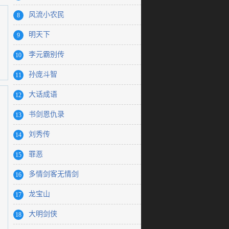
风流小农民
8
明天下
9
李元霸别传
10
孙庞斗智
11
大话成语
12
书剑恩仇录
13
刘秀传
14
罪恶
15
多情剑客无情剑
16
龙宝山
17
大明剑侠
18