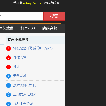
手机版
m.ting15.com
收藏有听网
搜索
曲艺戏曲
相声小品
助眠音频
有声小说推荐
坏蛋是怎样炼成的1（桑梓）
1
斗破苍穹
2
扛匠
3
无敌剑域
4
摸金天师(上/下)
5
王的女人谁敢动
6
我身上有条龙
7