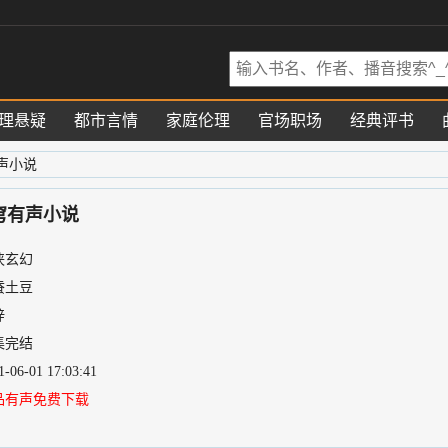
理悬疑
都市言情
家庭伦理
官场职场
经典评书
声小说
穹有声小说
侠玄幻
蚕土豆
梓
集完结
06-01 17:03:41
品有声免费下载