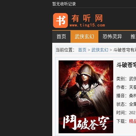
暂无收听记录
首页
武侠玄幻
恐怖灵异
推
当前位置：
首页
>
武侠玄幻
> 斗破苍穹有
斗破苍
类别：武
作者：天
播音：
桑
状态：全
时间：2021-
下载：
精