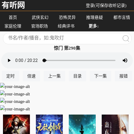
有听网
登录(可保存收听记录)
首页
武侠玄幻
恐怖灵异
推理悬疑
都市言情
家庭伦理
官场职场
经典评书
更多↓
惊门 第290集
定时
倍速
上一集
目录
下一集
报错