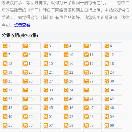
修法诀传承，等回过神来，就似打开了世间一扇惊奇之门。——有中二
病的猫播音的《惊门》转自于网络资源和网友自行上传，本站仅提供低
质试听，如觉得这部《惊门》有声作品很好，请您购买正版音频！法律
声明：
点击查看
分集收听(共705集)
1
2
3
4
5
6
7
8
9
10
11
12
13
14
15
16
17
18
19
20
21
22
23
24
25
26
27
28
29
30
31
32
33
34
35
36
37
38
39
40
41
42
43
44
45
46
47
48
49
50
51
52
53
54
55
56
57
58
59
60