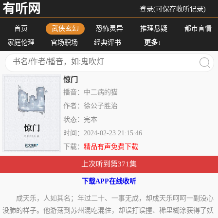
有听网
登录(可保存收听记录)
首页
武侠玄幻
恐怖灵异
推理悬疑
都市言情
家庭伦理
官场职场
经典评书
更多↓
惊门
播音：中二病的猫
作者：徐公子胜治
状态：完本
时间：2024-02-23 21:15:46
下载：
精品有声免费下载
上次听到第371集
下载APP在线收听
成天乐，人如其名；年过二十、一事无成，却成天乐呵呵一副没心
没肺的样子。他游荡到苏州混吃混住，却误打误撞、稀里糊涂获得了妖