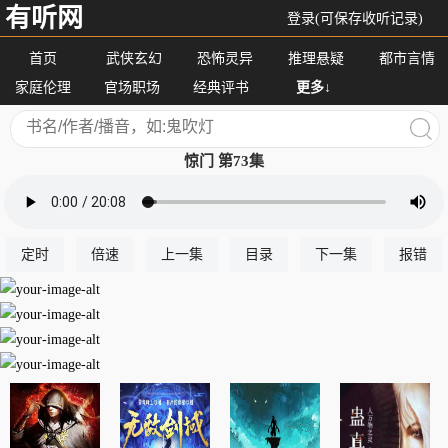
有听网
登录(可保存收听记录)
首页
武侠玄幻
恐怖灵异
推理悬疑
都市言情
家庭伦理
官场职场
经典评书
更多↓
惊门 第73集
定时
倍速
上一集
目录
下一集
报错