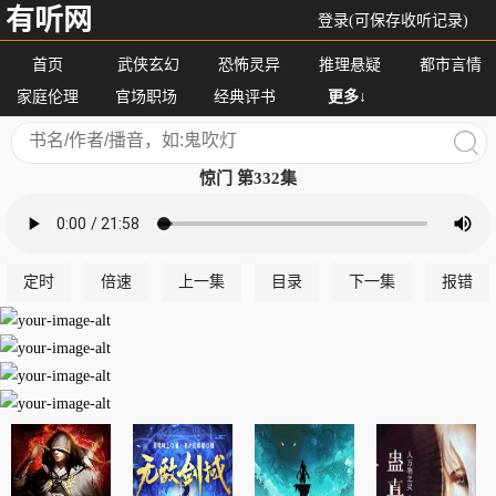
有听网
登录(可保存收听记录)
首页
武侠玄幻
恐怖灵异
推理悬疑
都市言情
家庭伦理
官场职场
经典评书
更多↓
惊门 第332集
定时
倍速
上一集
目录
下一集
报错