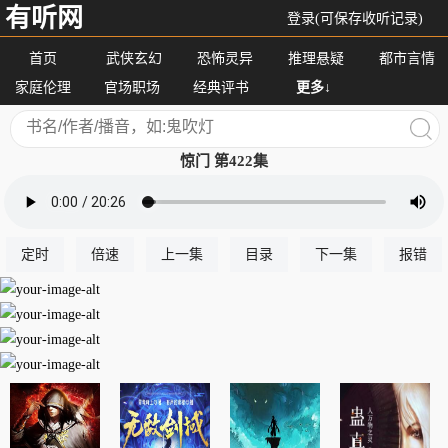
有听网
登录(可保存收听记录)
首页
武侠玄幻
恐怖灵异
推理悬疑
都市言情
家庭伦理
官场职场
经典评书
更多↓
惊门 第422集
定时
倍速
上一集
目录
下一集
报错