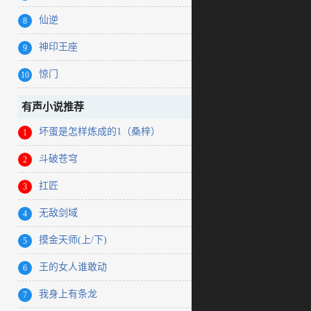
仙逆
8
神印王座
9
惊门
10
有声小说推荐
坏蛋是怎样炼成的1（桑梓）
1
斗破苍穹
2
扛匠
3
无敌剑域
4
摸金天师(上/下)
5
王的女人谁敢动
6
我身上有条龙
7