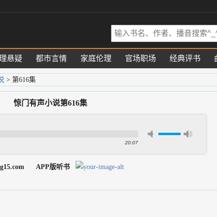
理悬疑
都市言情
家庭伦理
官场职场
经典评书
说
> 第616集
惊门有声小说第616集
20:07
g15.com
APP版听书