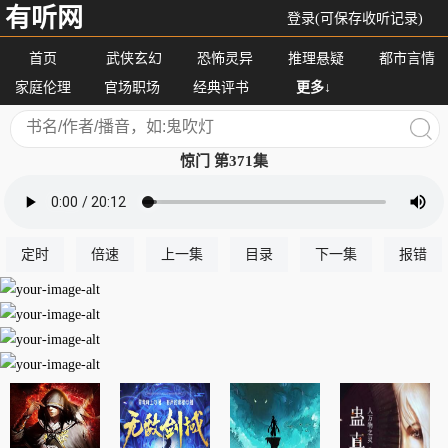
有听网
登录(可保存收听记录)
首页
武侠玄幻
恐怖灵异
推理悬疑
都市言情
家庭伦理
官场职场
经典评书
更多↓
惊门 第371集
定时
倍速
上一集
目录
下一集
报错